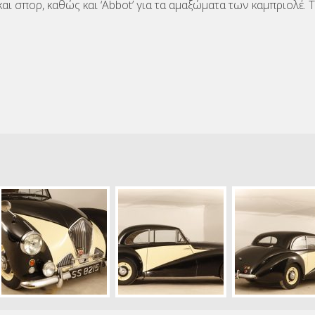
ά και σπορ, καθώς και ‘Abbot’ για τα αμαξώματα των καμπριολέ