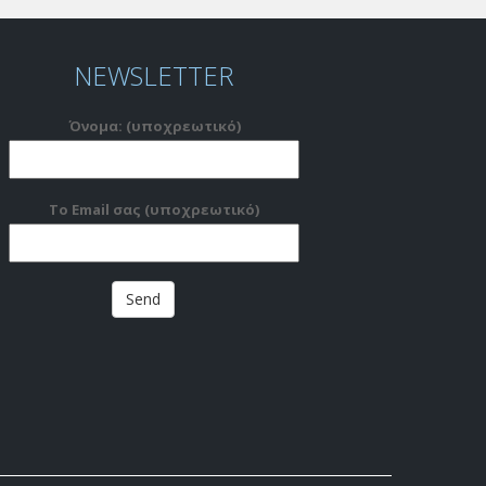
NEWSLETTER
Όνομα: (υποχρεωτικό)
Το Email σας (υποχρεωτικό)