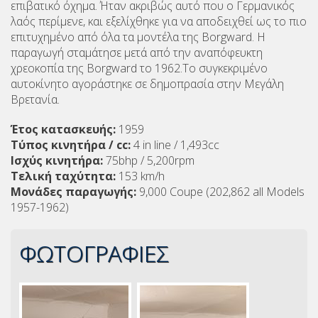
επιβατικό όχημα. Ήταν ακριβώς αυτό που ο Γερμανικός
λαός περίμενε, και εξελίχθηκε για να αποδειχθεί ως το πιο
επιτυχημένο από όλα τα μοντέλα της Borgward. Η
παραγωγή σταμάτησε μετά από την αναπόφευκτη
χρεοκοπία της Borgward το 1962.Το συγκεκριμένο
αυτοκίνητο αγοράστηκε σε δημοπρασία στην Μεγάλη
Βρετανία.
Έτος κατασκευής:
1959
Τύπος κινητήρα / cc:
4 in line / 1,493cc
Ισχύς κινητήρα:
75bhp / 5,200rpm
Τελική ταχύτητα:
153 km/h
Μονάδες παραγωγής:
9,000 Coupe (202,862 all Models
1957-1962)
ΦΩΤΟΓΡΑΦΙΕΣ