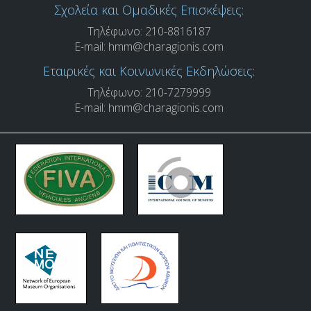
Σχολεία και Ομαδικές Επισκέψεις:
Τηλέφωνο: 210-8816187
E-mail:
hmm@charagionis.com
Εταιρικές και Κοινωνικές Εκδηλώσεις:
Τηλέφωνο: 210-7279999
E-mail:
hmm@charagionis.com