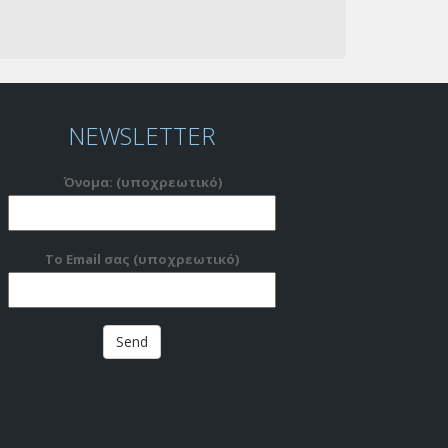
NEWSLETTER
Όνομα: (υποχρεωτικό)
Το Email σας (υποχρεωτικό)