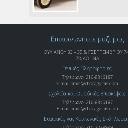
Επικοινωνήστε μαζί μας
ΙΟΥΛΙΑΝΟΥ 33 – 35 & Γ’ΣΕΠΤΕΜΒΡΙΟΥ 74
78, ΑΘΗΝΑ
Γενικές Πληροφορίες:
Τηλέφωνο: 210-8816187
E-mail:
hmm@charagionis.com
Σχολεία και Ομαδικές Επισκέψεις:
Τηλέφωνο: 210-8816187
E-mail:
hmm@charagionis.com
Εταιρικές και Κοινωνικές Εκδηλώσει
Τηλέφωνο: 210-7279999