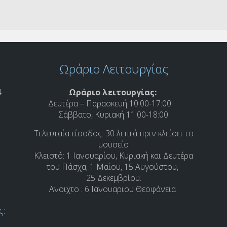
Ωράριο Λειτουργίας
 –
Ωράριο λειτουργίας:
Δευτέρα – Παρασκευή 10:00-17:00
Σάββατο, Κυριακή 11:00-18:00
Τελευταία είσοδος: 30 λεπτά πριν κλείσει το
μουσείο
Κλειστό: 1 Ιανουαρίου, Κυριακή και Δευτέρα
του Πάσχα, 1 Μαΐου, 15 Αυγούστου,
25 Δεκεμβρίου.
Ανοιχτο : 6 Ιανουαριου Θεοφάνεια
ς: