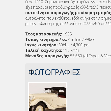
έτος 1910. Σημαντικό και όχι ευρέως γνωστό εί
είχε παρόμοιες προδιαγραφές αλλά πολύ περισσ
αυτοκίνητο παραγωγής με κίνηση εμπρός
αυτοκίνητο που εκτίθεται εδώ ανήκε στην φημι
με την πώληση της συλλογής σε Ολλανδό συλλέ
Έτος κατασκευής:
1935
Τύπος κινητήρα / cc:
4 in line / 996cc
Ισχύς κινητήρα:
30bhp / 4,300rpm
Τελική ταχύτητα:
110 km/h
Μονάδες παραγωγής:
55,680 (all Types & Ver
ΦΩΤΟΓΡΑΦΙΕΣ