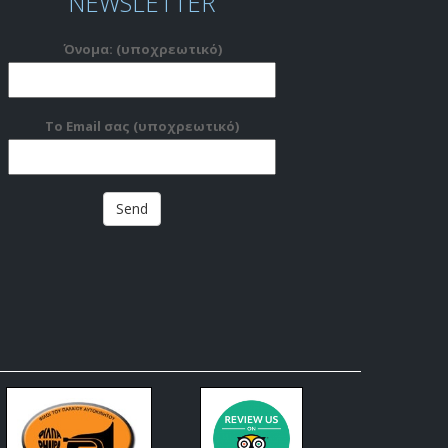
NEWSLETTER
Όνομα: (υποχρεωτικό)
Το Email σας (υποχρεωτικό)