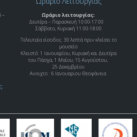
Ωράριο Λειτουργίας
 –
Ωράριο λειτουργίας:
Δευτέρα – Παρασκευή 10:00-17:00
Σάββατο, Κυριακή 11:00-18:00
Τελευταία είσοδος: 30 λεπτά πριν κλείσει το
μουσείο
Κλειστό: 1 Ιανουαρίου, Κυριακή και Δευτέρα
του Πάσχα, 1 Μαΐου, 15 Αυγούστου,
25 Δεκεμβρίου.
Ανοιχτο : 6 Ιανουαριου Θεοφάνεια
ς: