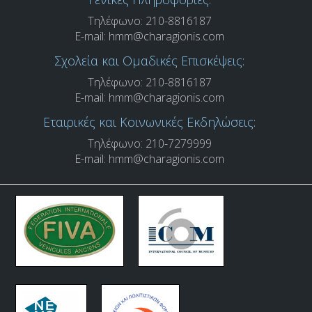
Τηλέφωνο: 210-8816187
E-mail:
hmm@charagionis.com
Σχολεία και Ομαδικές Επισκέψεις:
Τηλέφωνο: 210-8816187
E-mail:
hmm@charagionis.com
Εταιρικές και Κοινωνικές Εκδηλώσεις:
Τηλέφωνο: 210-7279999
E-mail:
hmm@charagionis.com