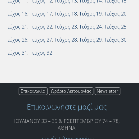
Τεύχος 11
,
Τεύχος 12
,
Τεύχος 13
,
Τεύχος 14
,
Τεύχος 15
Τεύχος 16
,
Τεύχος 17
,
Τεύχος 18
,
Τεύχος 19
,
Τεύχος 20
Τεύχος 21
,
Τεύχος 22
,
Τεύχος 23
,
Τεύχος 24
,
Τεύχος 25
Τεύχος 26
,
Τεύχος 27
,
Τεύχος 28
,
Τεύχος 29
,
Τεύχος 30
Τεύχος 31
,
Τεύχος 32
Επικοινωνία
Ωράριο Λειτουργίας
Newsletter
Επικοινωνήστε μαζί μας
ΙΟΥΛΙΑΝΟΥ 33 – 35 & Γ’ΣΕΠΤΕΜΒΡΙΟΥ 74 – 78,
ΑΘΗΝΑ
Γενικές Πληροφορίες: