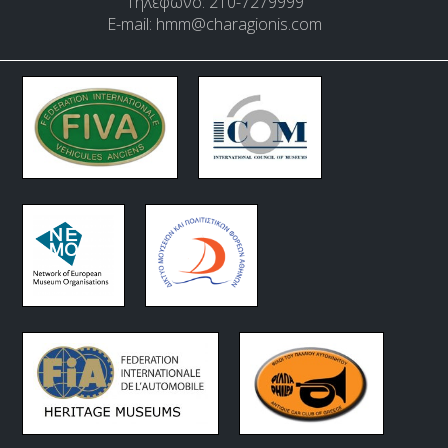
Τηλέφωνο: 210-7279999
E-mail:
hmm@charagionis.com