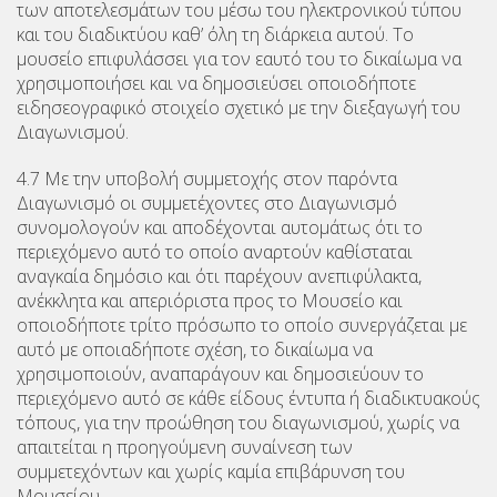
των αποτελεσμάτων του μέσω του ηλεκτρονικού τύπου
και του διαδικτύου καθ’ όλη τη διάρκεια αυτού. Το
μουσείο επιφυλάσσει για τον εαυτό του το δικαίωμα να
χρησιμοποιήσει και να δημοσιεύσει οποιοδήποτε
ειδησεογραφικό στοιχείο σχετικό με την διεξαγωγή του
Διαγωνισμού.
4.7 Με την υποβολή συμμετοχής στον παρόντα
Διαγωνισμό οι συμμετέχοντες στο Διαγωνισμό
συνομολογούν και αποδέχονται αυτομάτως ότι το
περιεχόμενο αυτό το οποίο αναρτούν καθίσταται
αναγκαία δημόσιο και ότι παρέχουν ανεπιφύλακτα,
ανέκκλητα και απεριόριστα προς το Μουσείο και
οποιοδήποτε τρίτο πρόσωπο το οποίο συνεργάζεται με
αυτό με οποιαδήποτε σχέση, το δικαίωμα να
χρησιμοποιούν, αναπαράγουν και δημοσιεύουν το
περιεχόμενο αυτό σε κάθε είδους έντυπα ή διαδικτυακούς
τόπους, για την προώθηση του διαγωνισμού, χωρίς να
απαιτείται η προηγούμενη συναίνεση των
συμμετεχόντων και χωρίς καμία επιβάρυνση του
Μουσείου.