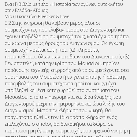
Ένα (1) βιβλίο με τίτλο «Η ιστορία των αγώνων αυτοκινήτου
στην Ελλάδα» Α΄Τόμος
Μία (1) κασετίνα Bleecker & Love
5.2 Στην κλήρωση θα λάβουν μέρος όλοι οι
συμμετέχοντες που έλαβαν μέρος στο Διαγωνισμό και
έχουν υποβάλλει τη συμμετοχή τους, κατά έγκυρο τρόπο,
σύμφωνα με τους όρους του Διαγωνισμού. Ως έγκυρη
συμμετοχή νοείται αυτή που: (α) πληροί τις
προϋποθέσεις όλων των σταδίων του Διαγωνισμού, (β)
δεν αποτελεί, κατά την κρίση του Μουσείου, προϊόν
παράνομης τεχνικής επιρροής από το συμμετέχοντα στα
συστήματα του Μουσείου ή εν γένει απάτης ή αθέμιτης
παρεμβολής του συμμετέχοντα ή τρίτου και (γ) έχει
υποβληθεί και έχει καταχωρηθεί στα συστήματα του
Μουσείου, από την ημερομηνία και ώρα έναρξης του
Διαγωνισμού μέχρι την ημερομηνία και ώρα λήξης του
Διαγωνισμού. Μετά την κλήρωση του νικητή, θα
πραγματοποιηθεί με τον ίδιο τρόπο κλήρωση ενός
επιλαχόντα, ο οποίος θα διεκδικήσει τα δώρα, σε
περίπτωση μη έγκυρης συμμετοχής του αρχικού νικητή, ή