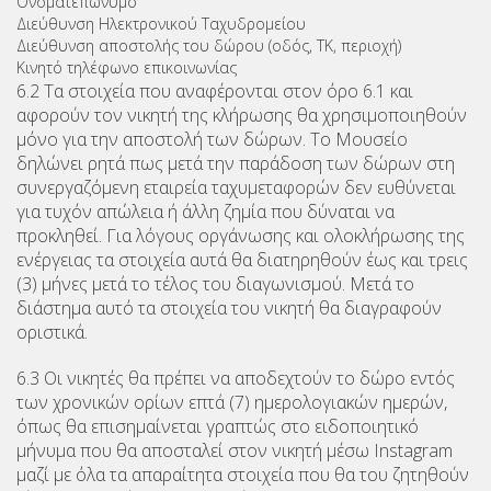
Ονοματεπώνυμο
Διεύθυνση Ηλεκτρονικού Ταχυδρομείου
Διεύθυνση αποστολής του δώρου (οδός, ΤΚ, περιοχή)
Κινητό τηλέφωνο επικοινωνίας
6.2 Τα στοιχεία που αναφέρονται στον όρο 6.1 και
αφορούν τον νικητή της κλήρωσης θα χρησιμοποιηθούν
μόνο για την αποστολή των δώρων. Το Μουσείο
δηλώνει ρητά πως μετά την παράδοση των δώρων στη
συνεργαζόμενη εταιρεία ταχυμεταφορών δεν ευθύνεται
για τυχόν απώλεια ή άλλη ζημία που δύναται να
προκληθεί. Για λόγους οργάνωσης και ολοκλήρωσης της
ενέργειας τα στοιχεία αυτά θα διατηρηθούν έως και τρεις
(3) μήνες μετά το τέλος του διαγωνισμού. Μετά το
διάστημα αυτό τα στοιχεία του νικητή θα διαγραφούν
οριστικά.
6.3 Οι νικητές θα πρέπει να αποδεχτούν το δώρο εντός
των χρονικών ορίων επτά (7) ημερολογιακών ημερών,
όπως θα επισημαίνεται γραπτώς στο ειδοποιητικό
μήνυμα που θα αποσταλεί στον νικητή μέσω Instagram
μαζί με όλα τα απαραίτητα στοιχεία που θα του ζητηθούν