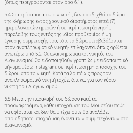
(όπως περιγράφονται στον όρο 6.1).
6.4 Σε περίπτωση που ο νικητής δεν αποδεχθεί τα δώρα
της κλήρωσης εντός χρονικού διαστήματος επτά (7)
ημερολογιακών ημερών ή σε περίπτωση άρνησής
παραλαβής τους εντός της ιδίας προθεσμίας ή μη
έγκυρης συμμετοχής του, τότε τα δώρα μεταβιβάζονται
στον αναπληρωματικό νικητή- επιλαχόντα, όπως ορίζεται
ανωτέρω υπό 5.2. Οι αναπληρωματικοί νικητές του
Διαγωνισμού θα ειδοποιηθούν γραπτώς με ειδοποιητικό
μήνυμα μέσω Instagram, σε περίπτωση μη αποδοχής του
δώρου από το νικητή. Κατά τα λοιπά ως προς τον
αναπληρωματικό νικητή ισχύει ό,τι και για τον κύριο
νικητή του Διαγωνισμού.
6.5 Μετά την παραλαβή του δώρου κατά τα
προαναφερόμενα, κάθε υποχρέωση του Μουσείου παύει
να υφίσταται και δεν θα υπέχει ούτε θα αναλάβει
οποιαδήποτε υποχρέωση έναντι των συμμετεχόντων στο
Διαγωνισμό.