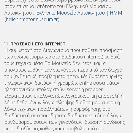
στον επίσημο ιστότοπο του Ελληνικού Μουσείου
Αυτοκινήτου :
Ελληνικό Μουσείο Αυτοκινήτου | HMM
(hellenicmotormuseum.gr)
.
ΠΡΟΣΒΑΣΗ ΣΤΟ ΙΝΤΕΡΝΕΤ
Η συμμετοχή στο Διαγωνισμό προϋποθέτει πρόσβαση
των ενδιαφερομένων στο διαδίκτυο (internet) με δικά
τους τεχνικά μέσα. Το Μουσείο δεν φέρει καμία
απολύτως ευθύνη εάν για λόγους πέρα από τον έλεγχό
του (ενδεικτικά, προβλήματα ή τεχνικές δυσλειτουργίες
τηλεφωνικών δικτύων ή γραμμών, online συστημάτων
ηλεκτρονικών υπολογιστών, server ή provider,
εξαρτημάτων υπολογιστών, λογισμικού, μη αποστολή ή
λήψη δεδομένων λόγω έλλειψης διαθέσιμου χώρου ή
λόγω τεχνικών προβλημάτων ή συμφόρησης στο
διαδίκτυο ή σε οποιοδήποτε διαδικτυακό τόπο ή λόγω
συνδυασμού αυτών των γεγονότων, διακοπή σύνδεσης
με το διαδίκτυο, καθώς και προσβολή από ιούς