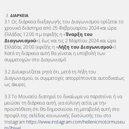
ΔΙΑΡΚΕΙΑ
3.1 Ως διάρκεια διεξαγωγής του Διαγωνισμού ορίζεται το
χρονικό διάστημα από 25 Φεβρουαρίου 2024 και ώρα
Ελλάδας 12:00 π.μ (εφεξής η «
Έναρξη του
Διαγωνισμού
»), έως και τις 2 Μαρτίου 2024 και ώρα
Ελλάδας 20:00 (εφεξής η «
Λήξη του Διαγωνισμού
»).
Κατά τη διάρκεια αυτή θα γίνεται η υποβολή των
συμμετοχών στο Διαγωνισμό.
3.2 Διευκρινίζεται ρητά ότι, μετά τη Λήξη του
Διαγωνισμού, οι συμμετοχές απορρίπτονται αυτοδικαίως
ως άκυρες.
3.3 Το Μουσείο διατηρεί το δικαίωμα να παρατείνει ή να
μειώσει τη διάρκεια αυτή, για εύλογη αιτία, με την
προϋπόθεση ότι θα δημοσιεύσει τη μεταβολή αυτή στο
προφίλ της σελίδας κοινωνικής δικτύωσής του στο
Instagram
https://www.instagram.com/hellenicmotormuseu
m/?hl=el