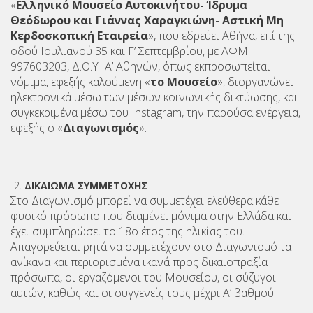
«
Ελληνικό Μουσείο Αυτοκινήτου- Ίδρυμα
Θεόδωρου και Γιάννας Χαραγκιώνη- Αστική Μη
Κερδοσκοπική Εταιρεία
», που εδρεύει Αθήνα, επί της
οδού Ιουλιανού 35 και Γ’ Σεπτεμβρίου, με ΑΦΜ
997603203, Δ.Ο.Υ ΙΑ’ Αθηνών, όπως εκπροσωπείται
νόμιμα, εφεξής καλούμενη «
το Μουσείο
», διοργανώνει
ηλεκτρονικά μέσω των μέσων κοινωνικής δικτύωσης, και
συγκεκριμένα μέσω του Instagram, την παρούσα ενέργεια,
εφεξής ο «
Διαγωνισμός
».
ΔΙΚΑΙΩΜΑ ΣΥΜΜΕΤΟΧΗΣ
Στο Διαγωνισμό μπορεί να συμμετέχει ελεύθερα κάθε
φυσικό πρόσωπο που διαμένει μόνιμα στην Ελλάδα και
έχει συμπληρώσει το 18ο έτος της ηλικίας του.
Απαγορεύεται ρητά να συμμετέχουν στο Διαγωνισμό τα
ανίκανα και περιορισμένα ικανά προς δικαιοπραξία
πρόσωπα, οι εργαζόμενοι του Μουσείου, οι σύζυγοι
αυτών, καθώς και οι συγγενείς τους μέχρι Α’ βαθμού.