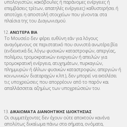
υπολογιστών, κακόβουλες ή παράνομες ενέργειες ή
επεμβάσεις τρίτων, απατηλές ενέργειες) καθυστερήσει ή
αποτύχει η αποστολή στοιχείων που γίνονται στα
πλαίσια της του Διαγωνισμού.
ΑΝΩΤΕΡΑ ΒΙΑ
Το Μουσείο δεν φέρει ευθύνη εάν για λόγους
αναγόμενους σε περιστατικό που συνιστά ανωτέρα βία
(ενδεικτικά δε, λόγω φυσικών καταστροφών, απεργίας,
πολέμου, τρομοκρατικών ενεργειών ή απειλών για
τρομοκρατική ενέργεια, ατυχημάτων, πυρκαγιών,
πλημμυρών ή άλλων φυσικών καταστροφών, απεργιών ή
κοινωνικών διαταραχών κ.λπ.), δεν μπορεί να εκτελέσει
τις υποχρεώσεις που απορρέουν από το παρόν και
απαλλάσσεται αζημίως των υποχρεώσεών του.
ΔΙΚΑΙΩΜΑΤΑ ΔΙΑΝΟΗΤΙΚΗΣ ΙΔΙΟΚΤΗΣΙΑΣ
Οι συμμετέχοντες δεν έχουν ούτε αποκτούν κανένα
απολύτως δικαίωμα πάνω στα σήματα, ονόματα,