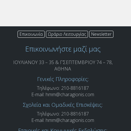
Επικοινωνία
Ωράριο Λειτουργίας
Newsletter
Επικοινωνήστε μαζί μας
ΙΟΥΛΙΑΝΟΥ 33 – 35 & Γ’ΣΕΠΤΕΜΒΡΙΟΥ 74 – 78,
ΑΘΗΝΑ
Γενικές Πληροφορίες:
Τηλέφωνο: 210-8816187
E-mail:
hmm@charagionis.com
Σχολεία και Ομαδικές Επισκέψεις:
Τηλέφωνο: 210-8816187
E-mail:
hmm@charagionis.com
Εταιρικές και Κοινωνικές Εκδηλώσεις: