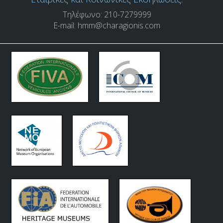
Τηλέφωνο: 210-7279999
E-mail:
hmm@charagionis.com