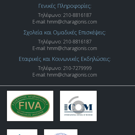
Γενικές Πληροφορίες:
Τηλέφωνο: 210-8816187
E-mail:
hmm@charagionis.com
Σχολεία και Ομαδικές Επισκέψεις:
Τηλέφωνο: 210-8816187
E-mail:
hmm@charagionis.com
Εταιρικές και Κοινωνικές Εκδηλώσεις:
Τηλέφωνο: 210-7279999
E-mail:
hmm@charagionis.com