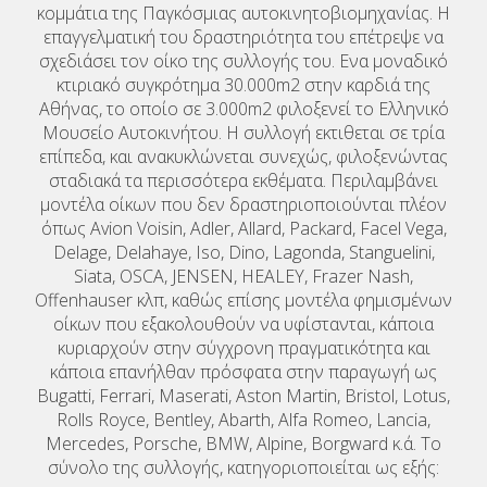
κομμάτια της Παγκόσμιας αυτοκινητοβιομηχανίας. Η
επαγγελματική του δραστηριότητα του επέτρεψε να
σχεδιάσει τον οίκο της συλλογής του. Ενα μοναδικό
κτιριακό συγκρότημα 30.000m2 στην καρδιά της
Αθήνας, το οποίο σε 3.000m2 φιλοξενεί το Ελληνικό
Μουσείο Αυτοκινήτου. Η συλλογή εκτιθεται σε τρία
επίπεδα, και ανακυκλώνεται συνεχώς, φιλοξενώντας
σταδιακά τα περισσότερα εκθέματα. Περιλαμβάνει
μοντέλα οίκων που δεν δραστηριοποιούνται πλέον
όπως Avion Voisin, Adler, Allard, Packard, Facel Vega,
Delage, Delahaye, Iso, Dino, Lagonda, Stanguelini,
Siata, OSCA, JENSEN, HEALEY, Frazer Nash,
Offenhauser κλπ, καθώς επίσης μοντέλα φημισμένων
οίκων που εξακολουθούν να υφίστανται, κάποια
κυριαρχούν στην σύγχρονη πραγματικότητα και
κάποια επανήλθαν πρόσφατα στην παραγωγή ως
Bugatti, Ferrari, Maserati, Aston Martin, Bristol, Lotus,
Rolls Royce, Bentley, Abarth, Alfa Romeo, Lancia,
Mercedes, Porsche, BMW, Alpine, Borgward κ.ά. Το
σύνολο της συλλογής, κατηγοριοποιείται ως εξής: