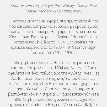
Antique, Veteran, Vintage, Post Vintage, Classic, Post
Classic, Modern & Contemporary.
Η κατηγορία “Antique” αφορά στα πρώτα αυτοκίνητα
που κατασκευάστηκαν και έμοιαζαν με άμαξες χωρίς
άλογα, πρίν συμπληρωθεί η πρώτη πενταετία του
20ου αιώνα. Ειδικότερα ως “Antique” θεωρούνται τα
κατασκευασμένα έως το 1904, ως “Veteran” τα
κατασκευασμένα από το 1905 – 1919 και “Vintage”
αυτά από το 1920-1930.
Μια μερίδα συλλεκτών θεωρεί τα οχήματα που
κατασκευάστηκαν έως το 1904 ως “Veteran”. Αυτό
οφείλεται και έναν παλιό νόμο της Αγγλίας (“Red Flag
Act for locomotives on highway”) όπου όριζε πως
κανένα αυτοκίνητο δεν θα κυκλοφορούσε χωρίς την
παρουσία ενός ατόμου να προχωρά μπροστά
βαστώντας κόκκινη σημαία. Ο νόμος καταργήθηκε το
1896. Στη Βρετανία διοργανώνεται και σχετικός
αγώνας το “London to Brighton Veteran Car Rally” με