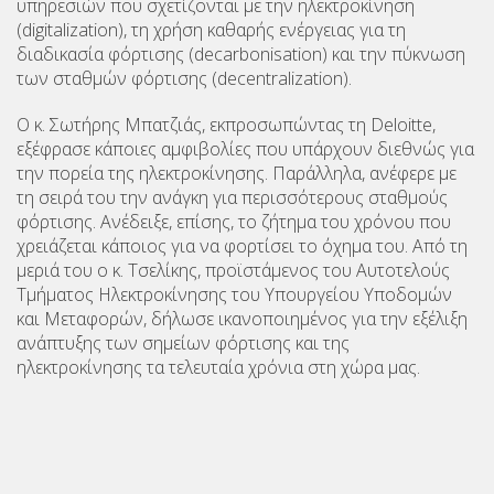
υπηρεσιών που σχετίζονται με την ηλεκτροκίνηση
(digitalization), τη χρήση καθαρής ενέργειας για τη
διαδικασία φόρτισης (decarbonisation) και την πύκνωση
των σταθμών φόρτισης (decentralization).
Ο κ. Σωτήρης Μπατζιάς, εκπροσωπώντας τη Deloitte,
εξέφρασε κάποιες αμφιβολίες που υπάρχουν διεθνώς για
την πορεία της ηλεκτροκίνησης. Παράλληλα, ανέφερε με
τη σειρά του την ανάγκη για περισσότερους σταθμούς
φόρτισης. Ανέδειξε, επίσης, το ζήτημα του χρόνου που
χρειάζεται κάποιος για να φορτίσει το όχημα του. Από τη
μεριά του ο κ. Τσελίκης, προϊστάμενος του Αυτοτελούς
Τμήματος Ηλεκτροκίνησης του Υπουργείου Υποδομών
και Μεταφορών, δήλωσε ικανοποιημένος για την εξέλιξη
ανάπτυξης των σημείων φόρτισης και της
ηλεκτροκίνησης τα τελευταία χρόνια στη χώρα μας.