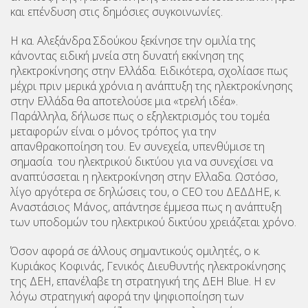
και επένδυση στις δημόσιες συγκοινωνίες.
Η κα. Αλεξάνδρα Σδούκου ξεκίνησε την ομιλία της
κάνοντας ειδική μνεία στη δυνατή εκκίνηση της
ηλεκτροκίνησης στην Ελλάδα. Ειδικότερα, σχολίασε πως
μέχρι πριν μερικά χρόνια η ανάπτυξη της ηλεκτροκίνησης
στην Ελλάδα θα αποτελούσε μια «τρελή ιδέα».
Παράλληλα, δήλωσε πως ο εξηλεκτρισμός του τομέα
μεταφορών είναι ο μόνος τρόπος για την
απανθρακοποίηση του. Εν συνεχεία, υπενθύμισε τη
σημασία του ηλεκτρικού δικτύου για να συνεχίσει να
αναπτύσσεται η ηλεκτροκίνηση στην Ελλαδα. Ωστόσο,
λίγο αργότερα σε δηλώσεις του, ο CEO του ΔΕΔΔΗΕ, κ.
Αναστάσιος Μάνος, απάντησε έμμεσα πως η ανάπτυξη
των υποδομών του ηλεκτρικού δικτύου χρειάζεται χρόνο.
Όσον αφορά σε άλλους σημαντικούς ομιλητές, ο κ.
Κυριάκος Κοφινάς, Γενικός Διευθυντής ηλεκτροκίνησης
της ΔΕΗ, επανέλαβε τη στρατηγική της ΔΕΗ Blue. Η εν
λόγω στρατηγική αφορά την ψηφιοποίηση των