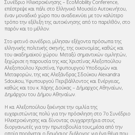
Συνέδριο Ηλεκτροκίνησης – EcoMobility Conference,
επέστρεψε και πάλι στο Ελληνικό Μουσείο Αυτοκινήτου,
έναν μοναδικό χώρο που αναδεικνύει με τον καλύτερο
τρόπο την εξέλιξη της αυτοκίνησης από το παρελθόν, στο
παρόν και το μέλλον.
Στο φετινό συνέδριο, μίλησαν εξέχοντα πρόσωπα της
ελληνικής πολιτικής σκηνής, της οικονομίας, καθώς και
του ακαδημαϊκού χώρου. Μεταξύ σημαντικών ομιλητών,
ξεχώρισε η παρουσία της κας Χριστίνας Αλεξοπούλου
Αλεξοπούλου Χριστίνα, Υφυπουργού Υποδομών και
Μεταφορών, της κας Αλεξάνδρας Σδούκου Alexandra
Sdoukou, Υφυπουργού Περιβάλλοντος και Ενέργειας,
καθώς και του κ. Χάρης Δούκας – Δήμαρχος Αθηναίων,
Δημάρχου του Δήμου Αθηναίων.
Η κα. Αλεξοπούλου ξεκίνησε την ομιλία της
ευχαριστώντας πολύ για την πρόσκληση στο 7ο Συνέδριο
Ηλεκτροκίνησης και δίνοντας συγχαρητήρια στους
διοργανωτές για την πρωτοβουλία τους,μέσα από την
οποία προάγεται ο δημόσιος διάλογος για ένα θέμα που