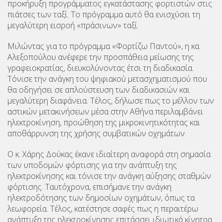
προκήρυξη προγράμματος εγκατάστασης φορτιστών στις
πιάτσες των ταξί. Το πρόγραμμα αυτό θα ενισχύσει τη
μεγαλύτερη εισροή «πράσινων» ταξί.
Μιλώντας για το πρόγραμμα «Φορτίζω Παντού», η κα.
Αλεξοπούλου ανέφερε την προσπάθεια μείωσης της
γραφειοκρατίας, διευκολύνοντας έτσι τη διαδικασία.
Τόνισε την ανάγκη του ψηφιακού μετασχηματισμού που
θα οδηγήσει σε απλούστευση των διαδικασιών και
μεγαλύτερη διαφάνεια. Τέλος, δήλωσε πως το μέλλον των
αστικών μετακινήσεων μέσα στην Αθήνα περιλαμβάνει
ηλεκτροκίνηση, προώθηση της μικροκινητικότητας και
αποθάρρυνση της χρήσης συμβατικών οχημάτων.
Ο κ. Χάρης Δούκας έκανε ιδιαίτερη αναφορά στη σημασία
των υποδομών φόρτισης για την ανάπτυξη της
ηλεκτροκίνησης και τόνισε την ανάγκη αύξησης σταθμών
φόρτισης. Ταυτόχρονα, επισήμανε την ανάγκη
ηλεκτροδότησης των δημοσίων οχημάτων, όπως τα
λεωφορεία. Τέλος, κατέστησε σαφές πως η περαιτέρω
ανάπτυξη της ηλεκτροκίνησης επιτάσσει ιδιωτικά κίνητρα