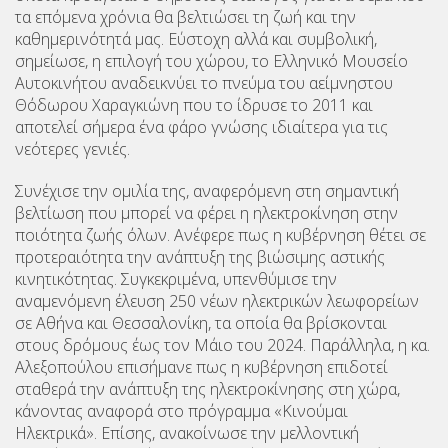
τα επόμενα χρόνια θα βελτιώσει τη ζωή και την
καθημερινότητά μας. Εύστοχη αλλά και συμβολική,
σημείωσε, η επιλογή του χώρου, το Ελληνικό Μουσείο
Αυτοκινήτου αναδεικνύει το πνεύμα του αείμνηστου
Θόδωρου Χαραγκιώνη που το ίδρυσε το 2011 και
αποτελεί σήμερα ένα φάρο γνώσης ιδιαίτερα για τις
νεότερες γενιές.
Συνέχισε την ομιλία της, αναφερόμενη στη σημαντική
βελτίωση που μπορεί να φέρει η ηλεκτροκίνηση στην
ποιότητα ζωής όλων. Ανέφερε πως η κυβέρνηση θέτει σε
προτεραιότητα την ανάπτυξη της βιώσιμης αστικής
κινητικότητας. Συγκεκριμένα, υπενθύμισε την
αναμενόμενη έλευση 250 νέων ηλεκτρικών λεωφορείων
σε Αθήνα και Θεσσαλονίκη, τα οποία θα βρίσκονται
στους δρόμους έως τον Μάιο του 2024. Παράλληλα, η κα.
Αλεξοπούλου επισήμανε πως η κυβέρνηση επιδοτεί
σταθερά την ανάπτυξη της ηλεκτροκίνησης στη χώρα,
κάνοντας αναφορά στο πρόγραμμα «Κινούμαι
Ηλεκτρικά». Επίσης, ανακοίνωσε την μελλοντική