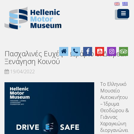
Πασχαλινές Ευχές – Ωράριο & Δωρεάν
Ξενάγηση Κοινού
19/04/2022
Το Ελληνικό
Μουσείο
Αυτοκινήτου
– Ίδρυμα
Θεοδώρου &
Γιάννας
Χαραγκιώνη
διοργανώνει